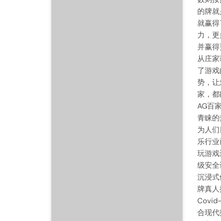
的牌就
就赢得
力，更
并赢得
从庄家
了游戏
势，让
家，都
AG百
青睐的
为人们
乐行业
玩游戏
级安全
沉浸式
牌真人
Cov
合现代