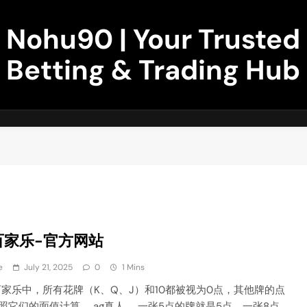
Nohu90 | Your Trusted
Betting & Trading Hub
百家乐-官方网站
e
July 21, 2025
0
1 Mins
百家乐中，所有花牌（K、Q、J）和10都被视为0点，其他牌的点
照它们的面值计算。 ag真人 ，一张5点的牌就是5点，一张8点