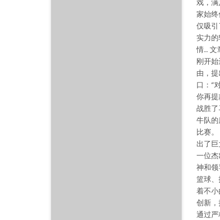
戏，满
家始终
仅吸引
实力的
情… 文
刚开始
由，提
口：“
你再提
战胜了
牛队的
比赛。
出了巨
一位杰
神和领导
篮球、
着不小
创新，
通过严