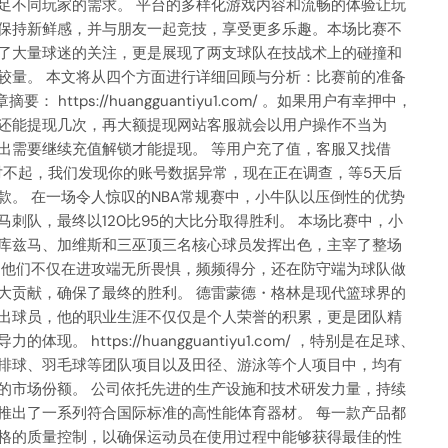
足不同玩家的需求。 平台的多样化游戏内容和流畅的体验让玩
保持新鲜感，并与朋友一起竞技，享受更多乐趣。本场比赛不
了大量球迷的关注，更是展现了两支球队在技战术上的碰撞和
较量。 本文将从四个方面进行详细回顾与分析：比赛前的准备
章摘要： https://huangguantiyu1.com/ 。如果用户有幸押中，
还能提现几次，再大额提现网站客服就会以用户操作不当为
出需要继续充值解锁才能提现。 等用户充了值，客服又找借
对不起，我们发现你的账号数据异常，现在正在调查，等5天后
款。 在一场令人惊叹的NBA常规赛中，小牛队以压倒性的优势
马刺队，最终以120比95的大比分取得胜利。 本场比赛中，小
库兹马、加维斯和三巫顶三名核心球员发挥出色，主宰了整场
 他们不仅在进攻端无所畏惧，频频得分，还在防守端为球队做
大贡献，确保了最终的胜利。 德雷蒙德・格林是现代篮球界的
出球员，他的职业生涯不仅仅是个人荣誉的积累，更是团队精
力的体现。 https://huangguantiyu1.com/ ，特别是在足球、
排球、羽毛球等团队项目以及田径、游泳等个人项目中，均有
的市场份额。 公司依托先进的生产设施和技术研发力量，持续
推出了一系列符合国际标准的高性能体育器材。 每一款产品都
格的质量控制，以确保运动员在使用过程中能够获得最佳的性