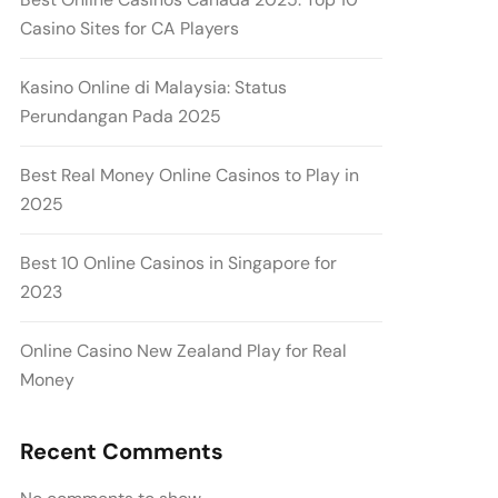
Casino Sites for CA Players
Kasino Online di Malaysia: Status
Perundangan Pada 2025
Best Real Money Online Casinos to Play in
2025
Best 10 Online Casinos in Singapore for
2023
Online Casino New Zealand Play for Real
Money
Recent Comments