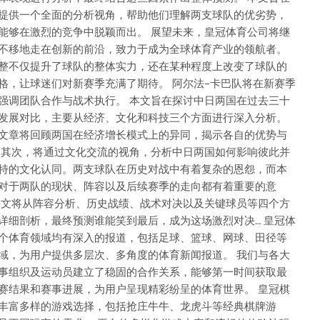
提供一个全面的分析视角，帮助他们理解两支球队的优劣势，
能够在激烈的竞争中脱颖而出。 展望未来，皇冠体育公司将继
不移地走在创新的前沿，致力于成为全球体育产业的领航者。
整不仅提升了球队的整体实力，还在某种程度上改变了球队的
格，让球迷们对新赛季充满了期待。 阿尔法-卡巴队将在新赛季
强调团队合作与战术执行。 本文旨在探讨中日两国在过去三十
发展对比，主要从经济、文化和科技三个方面进行深入分析。
文章将回顾两国在经济增长模式上的异同，揭示各自的优势与
 其次，将通过文化交流的视角，分析中日两国如何影响彼此并
特的文化认同。两支球队在历史对战中有着复杂的恩怨，而本
对于两队的现状、阵容以及后续赛季的走向都有着重要的意
本文将从阵容分析、历史战绩、战术对决以及关键球员等四个方
详细剖析，最终预测谁能笑到最后，成为这场激烈对决… 皇冠体
个体育领域均有深入的报道，包括足球、篮球、网球、田径等
域，为用户提供多层次、多角度的体育新闻报道。 我们与各大
事组织及运动员建立了稳固的合作关系，能够第一时间获取最
赛结果和赛事进展，为用户呈现精彩纷呈的体育世界。 皇冠棋
丰富多样的游戏选择，包括抢庄牛牛、龙虎斗等经典棋牌游