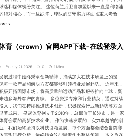
球迷和媒体纷纷关注。 这位荷兰后卫自加盟以来一直是利物浦
的绝对核心，而一旦缺阵，球队的防守实力将面临重大考验。
ore
体育（crown）官网APP下载-在线登录入
e
July 21, 2025
0
1 Mins
发展过程中始终秉承创新精神，持续加大在技术研发上的投
保每一款产品和解决方案都能够引领行业发展趋势。 近年来，
积极开拓国际市场，将高质量的运动产品和服务推向全球，赢
来越多海外客户的青睐。 多位资深专家和行业精英，通过持续
投入，我们在持续推进技术创新，积极探索行业新趋势等方面
显著成果。 皇冠体育创立于2018年，总部位于长沙市，是一家
体育会展的高新技术企业。 作为快速发展的、实力卓越的的创
业，我们始终坚持以科技引领发展。每个方面都会结合当前赛
体表现进行分析，最终结合这些因素作出整体预测。 本文旨在