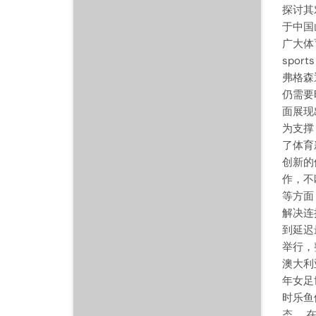
探讨其
于中国
广大体
spo
弗格森
仍需要
面展现
为支撑
了体育
创新的
作，不
等方面
解决连
到延迟
举行，
澳大利
年女足
时乐鱼
态。 