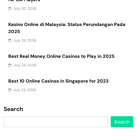
July 30, 2026
Kasino Online di Malaysia: Status Perundangan Pada
2025
July 24, 2026
Best Real Money Online Casinos to Play in 2025
July 24, 2026
Best 10 Online Casinos in Singapore for 2023
July 23, 2026
Search
Search