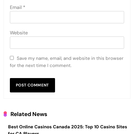
Email
*
Website
Save my name, email, and website in this browser
for the next time I comment.
Related News
Best Online Casinos Canada 2025: Top 10 Casino Sites
for CA Players