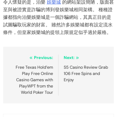
令人懷疑的是，泊樂
娛樂城
的網站架設簡陋，版面甚
至與被證實是詐騙的博到發娛樂城相同架構。 種種證
據都指向泊樂娛樂城是一個詐騙網站，其真正目的是
試圖騙取玩家的財富。 雖然許多娛樂城都有設定流水
條件，但皇家娛樂城的提領上限規定似乎過於嚴格。
Post
Previous:
Next:
navigation
Free Texas Hold’em
S5 Casino Review Grab
Play Free Online
106 Free Spins and
Casino Games with
Enjoy
PlayWPT from the
World Poker Tour