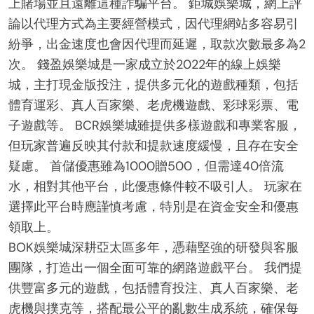
上賭場並且遠離這種詐騙平台。 鉅城娛樂城，網上評
論以代理方式為主要經營模式，因代理網站多容易引
紛爭，出金速度也會因代理而延遲，取款次數最多為2
次。 錢盈娛樂城是一家成立於2022年的線上娛樂
城，主打現金版投注，提供多元化的遊戲種類，包括
體育運彩、真人百家樂、老虎機遊戲、彩球彩票、電
子遊戲等。 BCR娛樂城雖提供多樣遊戲和專業客服，
但玩家普遍反映其付款和提款速度緩慢，且存在安全
疑慮。 首儲優惠雖為1000贈500，但需達40倍流
水，相對其他平台，此優惠條件較不吸引人。 玩家在
選擇此平台時應謹慎考慮，特別是在資金安全和優惠
領取上。
BOK娛樂城深耕亞太區多年，憑藉堅強的研發與客服
團隊，打造出一個全面可靠的網路遊戲平台。 我們提
供豐富多元的遊戲，包括體育投注、真人百家樂、老
虎機與撲克等，搭配最公平的亂數生成系統，確保每