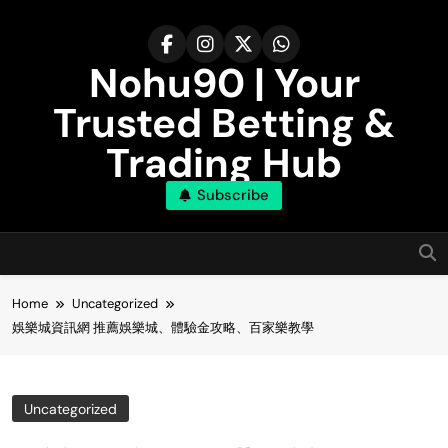
Skip
to
content
Nohu90 | Your
Trusted Betting &
Trading Hub
Subscribe
Home
Uncategorized
娛樂城資訊網 推薦娛樂城、體驗金攻略、百家樂教學
Uncategorized